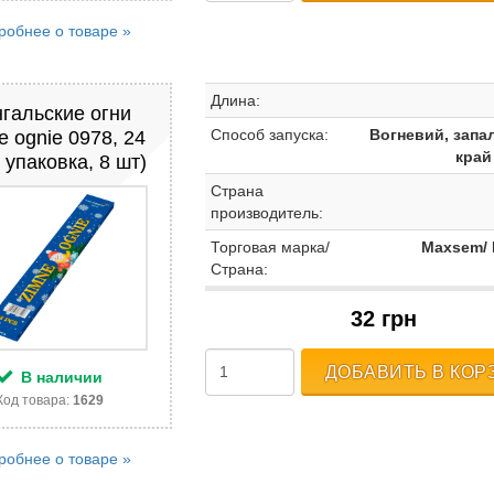
робнее о товаре »
Длина:
гальские огни
Способ запуска:
Вогневий, запа
e ognie 0978, 24
край
 упаковка, 8 шт)
Страна
производитель:
Торговая марка/
Maxsem/
Страна:
32 грн
ДОБАВИТЬ В КОР
В наличии
Код товара:
1629
робнее о товаре »