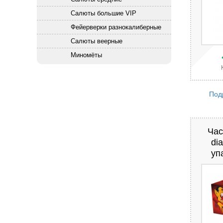
Салюты большие VIP
Фейерверки разнокалиберные
Салюты веерные
Миномёты
Под
Час
di
уп