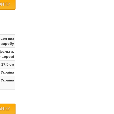
ЗИНУ
ься низ
виробу
 фольги,
льорові
17,5 см
Україна
 Україна
ЗИНУ