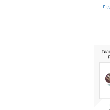
Под
Гел