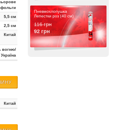
льорове
з фольги
Пневмохлопушка
Лепестки роз (40 см)
5,5 см
116 грн
2,5 см
92 грн
Китай
 вогню/
Україна
ЗИНУ
Китай