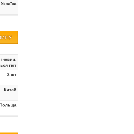
 Україна
ЗИНУ
гневий,
ься гніт
2 шт
Китай
 Польща