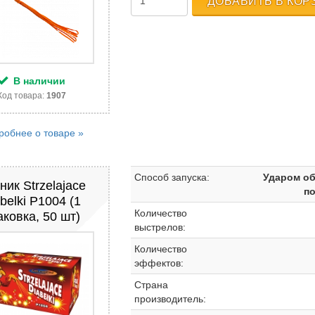
ДОБАВИТЬ В КОР
В наличии
Код товара:
1907
робнее о товаре »
Способ запуска:
Ударом об
ник Strzelajace
п
abelki P1004 (1
Количество
аковка, 50 шт)
выстрелов:
Количество
эффектов:
Страна
производитель: