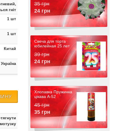
35 грн
гневий,
ься гніт
24 грн
1 шт
1 шт
Свеча для торта
юбилейная 25 лет
Китай
39 грн
24 грн
 Україна
Хлопавка Пружинка
ЗИНУ
цікава A-52
45 грн
35 грн
отягнути
 мотузку