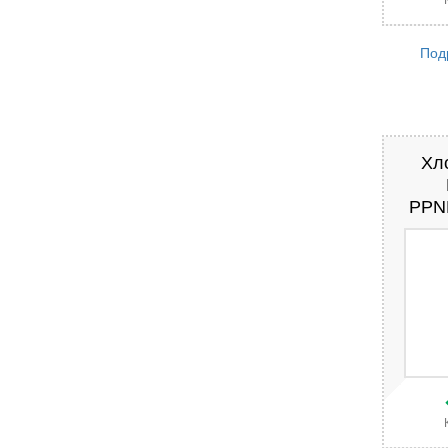
Под
Хл
PPNP