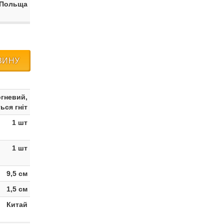
 Польща
ЗИНУ
гневий,
ься гніт
1 шт
1 шт
9,5 см
1,5 см
Китай