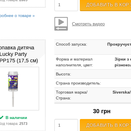
Код товара:
2805
ДОБАВИТЬ В КОР
робнее о товаре »
Смотреть видео
Способ запуска:
Прокручуєт
опавка дитяча
Lucky Party
Форма и материал
Зірки з
P175 (17,5 см)
наполнителя, цвет:
різноко
Высота:
Страна производитель:
Торговая марка/
Siverska/
Страна:
30 грн
В наличии
Код товара:
2573
ДОБАВИТЬ В КОР