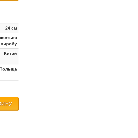
24 см
люється
 виробу
Китай
 Польща
ЗИНУ