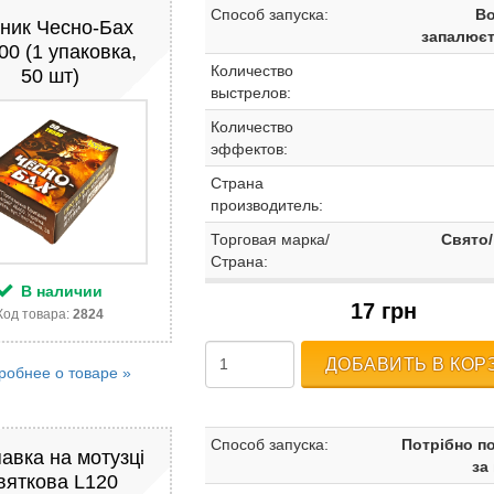
Способ запуска:
Во
ник Чесно-Бах
запалюєт
00 (1 упаковка,
Количество
50 шт)
выстрелов:
Количество
эффектов:
Страна
производитель:
Торговая марка/
Свято/
Страна:
В наличии
17 грн
Код товара:
2824
ДОБАВИТЬ В КОР
робнее о товаре »
Способ запуска:
Потрібно п
авка на мотузці
за
вяткова L120