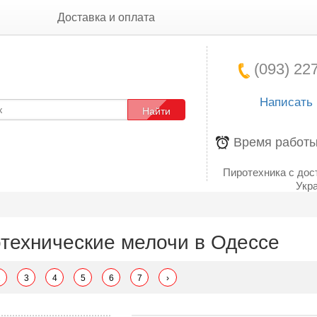
Доставка и оплата
(093) 227
Написать
Найти
Время работ
Пиротехника с дос
Укра
технические мелочи в Одессе
2
3
4
5
6
7
›