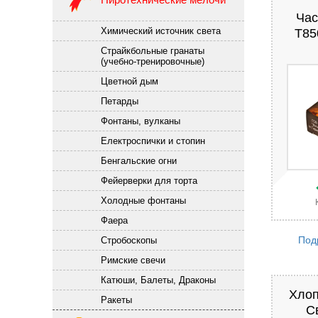
Час
Химический источник света
T85
Страйкбольные гранаты
(учебно-тренировочные)
Цветной дым
Петарды
Фонтаны, вулканы
Електроспички и стопин
Бенгальские огни
Фейерверки для торта
Холодные фонтаны
Фаера
Под
Стробоскопы
Римские свечи
Катюши, Балеты, Драконы
Хлоп
Ракеты
С