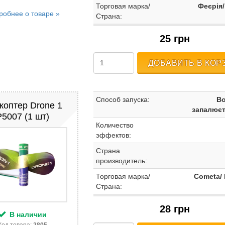
Торговая марка/
Феєрія/
робнее о товаре »
Страна:
25 грн
ДОБАВИТЬ В КОР
Способ запуска:
Во
ікоптер Drone 1
запалюєт
P5007 (1 шт)
Количество
эффектов:
Страна
производитель:
Торговая марка/
Cometa/
Страна:
28 грн
В наличии