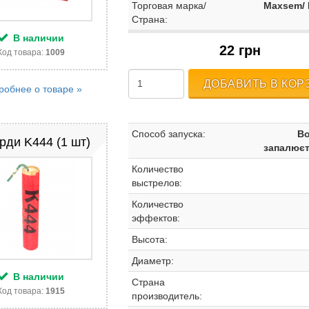
Торговая марка/
Maxsem/
Страна:
В наличии
22 грн
Код товара:
1009
ДОБАВИТЬ В КОР
робнее о товаре »
Способ запуска:
Во
рди K444 (1 шт)
запалюєт
Количество
выстрелов:
Количество
эффектов:
Высота:
Диаметр:
В наличии
Страна
Код товара:
1915
производитель: