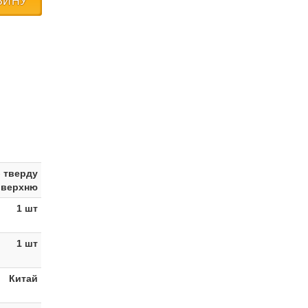
ЗИНУ
 тверду
оверхню
1 шт
1 шт
Китай