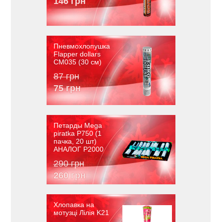
146 грн
Пневмохлопушка
Flapper dollars
CM035 (30 см)
87 грн
75 грн
Петарды Mega
piratka P750 (1
пачка, 20 шт)
АНАЛОГ P2000
290 грн
260 грн
Хлопавка на
мотузці Лілія K21