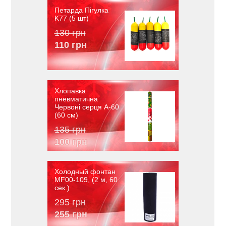
Петарда Пігулка
K77 (5 шт)
130 грн
110 грн
Хлопавка
пневматична
Червоні серця A-60
(60 см)
135 грн
100 грн
Холодный фонтан
MF00-109, (2 м, 60
сек.)
295 грн
255 грн