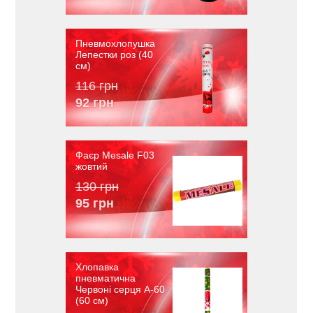
Пневмохлопушка
Лепестки роз (40
см)
116 грн
92 грн
Фаєр Mesale F03
жовтий
130 грн
95 грн
Хлопавка
пневматична
Червоні серця A-60
(60 см)